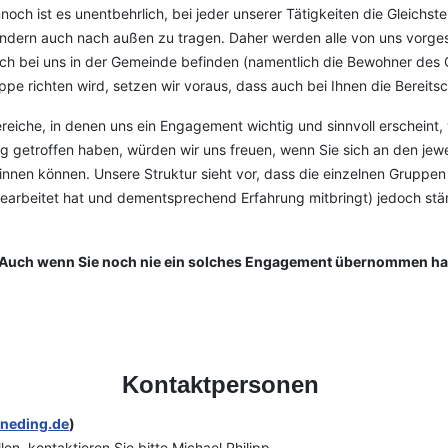
noch ist es unentbehrlich, bei jeder unserer Tätigkeiten die Gleich
ondern auch nach außen zu tragen. Daher werden alle von uns vorgest
h bei uns in der Gemeinde befinden (namentlich die Bewohner des C
ppe richten wird, setzen wir voraus, dass auch bei Ihnen die Bereits
reiche, in denen uns ein Engagement wichtig und sinnvoll erscheint, 
g getroffen haben, würden wir uns freuen, wenn Sie sich an den jew
nnen können. Unsere Struktur sieht vor, dass die einzelnen Gruppen 
eis gearbeitet hat und dementsprechend Erfahrung mitbringt) jedoch s
 Auch wenn Sie noch nie ein solches Engagement übernommen haben
Kontaktpersonen
neding.de
)
n, kontaktieren Sie bitte Michael Philipp.